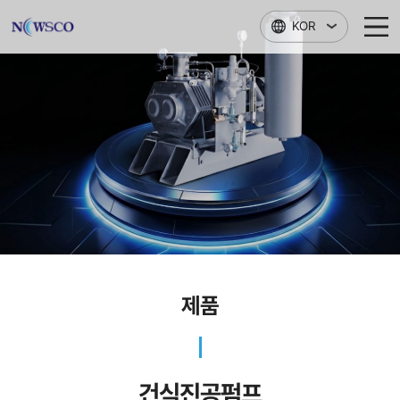
본문 바로가기
KOR
제품
건식진공펌프